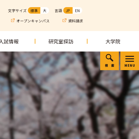
文字サイズ
標準
大
言語
JP
EN
オープンキャンパス
資料請求
入試情報
研究室探訪
大学院
検索
MENU