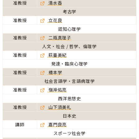
准教授
清水香
考古学
准教授
立花良
認知心理学
准教授
二瓶真理子
人文・社会 / 哲学、倫理学
准教授
萩臺美紀
発達・臨床心理学
准教授
橋本学
社会言語学・言語病理学
准教授
嶺岸佑亮
西洋思想史
准教授
山下須美礼
日本史
講師
嘉門良亮
スポーツ社会学