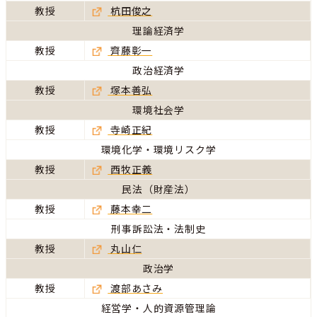
教授
杭田俊之
理論経済学
教授
齊藤彰一
政治経済学
教授
塚本善弘
環境社会学
教授
寺崎正紀
環境化学・環境リスク学
教授
西牧正義
民法（財産法）
教授
藤本幸二
刑事訴訟法・法制史
教授
丸山仁
政治学
教授
渡部あさみ
経営学・人的資源管理論