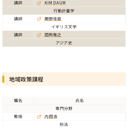
講師
KIM DAUM
行動計量学
講師
関野佳苗
イギリス文学
講師
田熊敬之
アジア史
地域政策課程
職名
氏名
専門分野
教授
内田浩
刑法