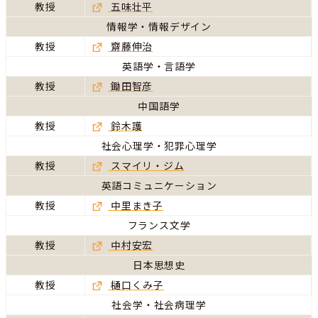
教授
五味壮平
情報学・情報デザイン
教授
齋藤伸治
英語学・言語学
教授
鋤田智彦
中国語学
教授
鈴木護
社会心理学・犯罪心理学
教授
スマイリ・ジム
英語コミュニケーション
教授
中里まき子
フランス文学
教授
中村安宏
日本思想史
教授
樋口くみ子
社会学・社会病理学