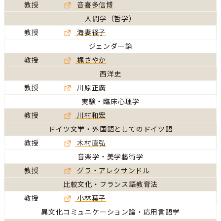
教授
音喜多信博
人間学（哲学）
教授
海妻径子
ジェンダー論
教授
梶さやか
西洋史
教授
川原正廣
実験・臨床心理学
教授
川村和宏
ドイツ文学・外国語としてのドイツ語
教授
木村直弘
音楽学・美学藝術学
教授
グラ・アレクサンドル
比較文化・フランス語教育法
教授
小林葉子
異文化コミュニケーション論・応用言語学