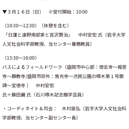
▼３月１６日（日） ※受付開始：10:00
〈10:30〜12:30〉（休憩を含む）
「日蓮と遠野南部家と宮沢賢治」 中村安宏 氏（岩手大学
人文社会科学部教授、当センター兼務教員）
〈13:30〜16:00〉
バスによるフィールドワーク（盛岡市中心部：徳玄寺〜報恩
寺〜願
教寺/盛岡市郊外：常光寺〜渋民公園の啄木第１号歌
碑〜宝徳寺 ） 中村安宏
氏＋藤田麗 氏（石川啄木記念館学芸員）
・コーディネイト＆司会： 木村直弘（岩手大学人文社会科
学部教授、当センター副センター長
）