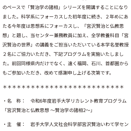
のペースで「
賢治学の諸相」シリーズを開講することになり
ました。科学系にフ
ォーカスした初年度に続き、２年めにあ
たる今年度は思想系にフォ
ーカスし、「宮沢賢治と仏教思
想」と題し、
当センター兼務教員に加え、全学教養科目「宮
沢賢治の世界」の講
義をご担当いただいている本学名誉教授
２名にご協力いただき、
下記プログラムを実施いたしまし
た。前回同様県内だけでなく、遠
く福岡、石川、首都圏から
もご参加いただき、改めて感謝申し上げ
る次第です。
＊＊＊＊＊＊＊＊＊＊＊＊＊＊＊＊＊＊＊＊＊＊＊＊＊＊
・名 称： 令和6年度岩手大学リカレント教育プログラム
「宮沢賢治と仏教思
想 ～賢治学の諸相2～」
・主 催： 岩手大学人文社会科学部宮沢賢治いわて学セン