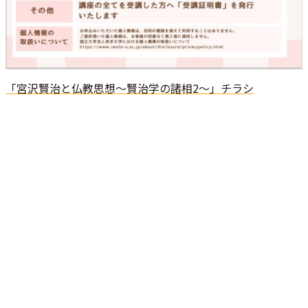
「宮沢賢治と仏教思想～賢治学の諸相2～」チラシ