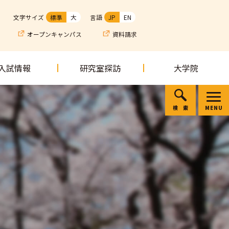
文字サイズ
標準
大
言語
JP
EN
オープンキャンパス
資料請求
入試情報
研究室探訪
大学院
検索
MENU