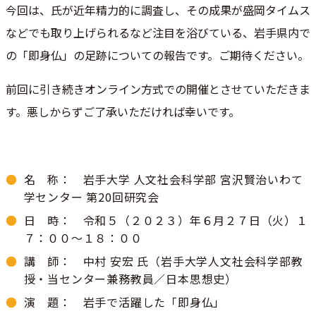
今回は、氏が近年精力的に調査し、その成果が盛岡タイムス
などでも取り上げられるなど注目を浴びている、岩手県内で
の「即身仏」の足跡についての報告です。ご期待ください。
前回に引き続きオンライン方式での開催とさせていただきま
す。悪しからずご了承いただければ幸いです。
名 称： 岩手大学 人文社会科学部 宮沢賢治いわて
学センター 第20回研究会
日 時： 令和５（２０２３）年６月２７日（火）１
７：００～１８：００
講 師： 中村 安宏 氏（岩手大学人文社会科学部教
授・当センター兼務教員／日本思想史）
演 題： 岩手で活躍した「即身仏」