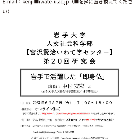
E-mail：kenji■iwate-u.ac.jp（■を@に置き換えてくださ
い）