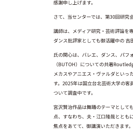
感謝申し上げます。
さて、当センターでは、第30回研究
講師は、メディア研究・芸術評論を
ダンス批評家としても御活躍中の 吉田
氏の関心は、バレエ、ダンス、パフ
（BUTOH）
についての共著Routledge
メカスやアニ
エス・ヴァルダといっ
す。2025年は国立台北芸術大学の客
ついて調査中です。
宮沢賢治作品は舞踊のテーマとして
点、すなわち、夫・江口隆哉ととも
焦
点をあてて、御講演いただきます