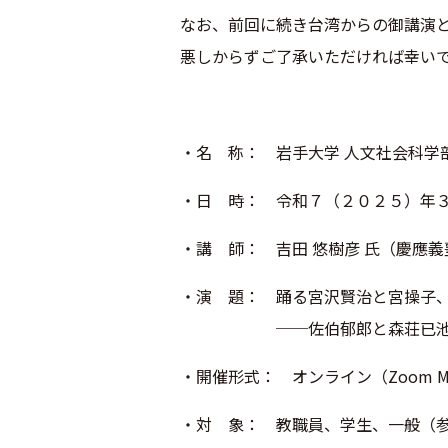
なお、前回に続き台湾からの御講演
悪しからずご了承いただければ幸
い
・名 称： 岩手大学 人文社会科学部
・日 時： 令和７（２０２５）年
・講 師： 吉田 悠樹彦 氏（慶應
・演 題： 踊る宮沢賢治と宮操子
──佐伯郁郎と森荘已池
・開催形式： オンライン（Zoom Me
・対 象： 教職員、学生、一般（