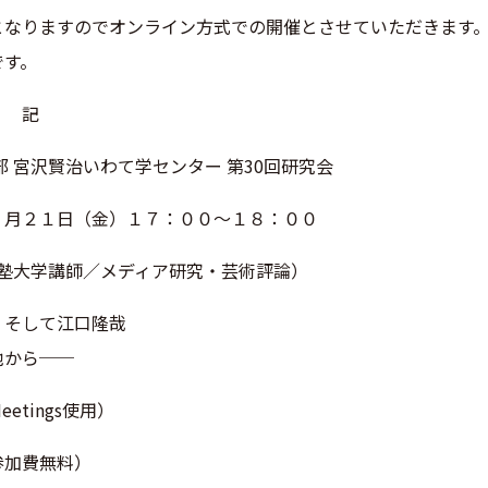
となりますのでオンライン方式
での開催とさせていただきます
です。
記
 宮沢賢治いわて学センター 第30回研究会
３月２１日（金）１７：００～１８：００
義塾大学講師／メディア研究・芸術評論）
、そして江口隆哉
から──
etings使用）
参加費無料）