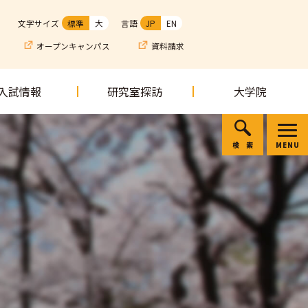
文字サイズ
標準
大
言語
JP
EN
オープンキャンパス
資料請求
入試情報
研究室探訪
大学院
検索
MENU