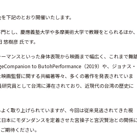
会を下記のとおり開催いたし
ます。
専門とし、慶應義塾大学や多摩
美術大学で教鞭をとられるほか
 悠樹彦 氏です。
ォーマンスといった身体表現か
ら映画まで幅広く、これまで舞
Companion to ButohPerformance（2019）や、ジョナス・
た映画監督に関する共編著等々、多くの著作
を発表されていま
員研究員
として台湾に滞在されており、
近現代の台湾の歴史に
もよく取り上げられていますが
、今回は従来見逃されてきた視
に日本にモダンダンスを定着させた宮操子と宮沢賢治との関係
。ご期待ください。