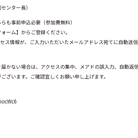
副センター長）
ちらも事前申込必要（参加費無
料）
フォーム】からご登録ください
。
アクセス情報が、ご入力
いただいたメールアドレス宛てに自動送信
ぐ届かない場合は、アクセスの
集中、メアドの誤入力、自動返
がございます。ご確認宜しくお願い申し上げます。
i
ocWc6