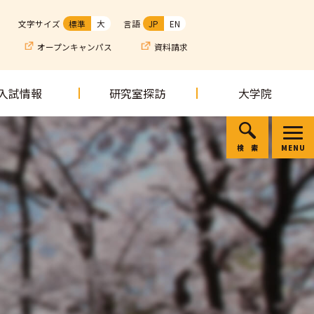
文字サイズ
標準
大
言語
JP
EN
オープンキャンパス
資料請求
入試情報
研究室探訪
大学院
検索
MENU