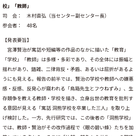
校」「教師」
司 会： 木村直弘（当センター副センター長）
参会者： 48名
【発表要旨】
宮澤賢治が寓話や短編等の作品のなかに描いた「教育」
「学校」「
教師」は多様・多彩であり、その全体には振幅と
揺れがあり、錯雑
、二律背反・矛盾、あるいは屈折があるよ
うにも見える。報告の前
半では、賢治の学校や教師への嫌悪
感・反感、反発心が窺われる「
鳥箱先生とフウねずみ」、生
存競争を教える教師・学校を描き、立
身出世の教育を批判す
る意図が見える「寓話 洞熊学校を卒業した三人」を取り上
げ検討した。一方、先行研究で
は、この後者の「洞熊学校」
では、教師・賢治がその改作過程で〈
眼の碧い蜂〉たちを加