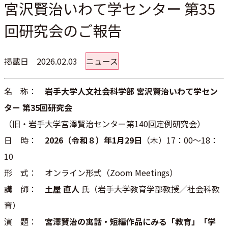
宮沢賢治いわて学センター 第35
回研究会のご報告
掲載日
2026.02.03
ニュース
名 称：
岩手大学人文社会科学部 宮沢賢治いわて学セン
ター 第35回研究会
（旧・岩手大学宮澤賢治センター第140回定例研究会）
日 時：
2026（令和８）年1月29日
（木）17：00～18：
10
形 式： オンライン形式（Zoom Meetings）
講 師：
土屋 直人
氏（岩手大学教育学部教授／社会科教
育）
演 題：
宮澤賢治の寓話・短編作品にみる「教育」「学