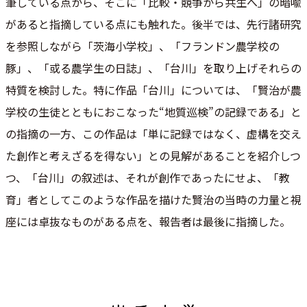
筆している点から、そこに「比較・
競争から共生へ」の暗喩
があると指摘している点にも触れた。
後半では、先行諸研究
を参照しながら「茨海小学校」、「フランド
ン農学校の
豚」、「或る農学生の日誌」、「台川」を取り上げそれ
らの
特質を検討した。特に作品「台川」については、「
賢治が農
学校の生徒とともにおこなった“地質巡検”
の記録である」と
の指摘の一方、この作品は「単に記録ではなく、
虚構を交え
た創作と考えざるを得ない」との見解があることを紹介
しつ
つ、「台川」の叙述は、それが創作であったにせよ、「教
育」
者としてこのような作品を描けた賢治の当時の力量と視
座には卓抜
なものがある点を、報告者は最後に指摘した。