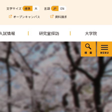
文字サイズ
標準
大
言語
JP
EN
オープンキャンパス
資料請求
入試情報
研究室探訪
大学院
検索
MENU